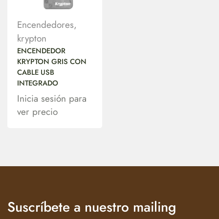
Encendedores
,
krypton
ENCENDEDOR
KRYPTON GRIS CON
CABLE USB
INTEGRADO
Inicia sesión para
ver precio
Suscríbete a nuestro mailing