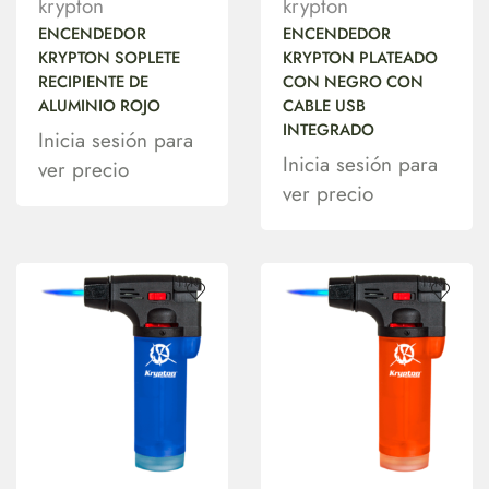
krypton
krypton
ENCENDEDOR
ENCENDEDOR
KRYPTON SOPLETE
KRYPTON PLATEADO
RECIPIENTE DE
CON NEGRO CON
ALUMINIO ROJO
CABLE USB
INTEGRADO
Inicia sesión para
Inicia sesión para
ver precio
ver precio