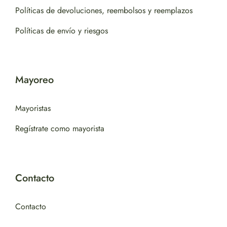
Políticas de devoluciones, reembolsos y reemplazos
Políticas de envío y riesgos
Mayoreo
Mayoristas
Regístrate como mayorista
Contacto
Contacto