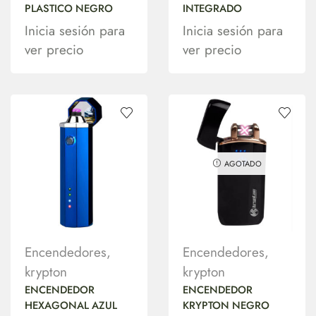
PLASTICO NEGRO
INTEGRADO
Inicia sesión para
Inicia sesión para
ver precio
ver precio
AGOTADO
Encendedores
,
Encendedores
,
krypton
krypton
ENCENDEDOR
ENCENDEDOR
HEXAGONAL AZUL
KRYPTON NEGRO