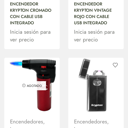
ENCENDEDOR
ENCENDEDOR
KRYPTON CROMADO
KRYPTON VINTAGE
CON CABLE USB
ROJO CON CABLE
INTEGRADO
USB INTEGRADO
Inicia sesión para
Inicia sesión para
ver precio
ver precio
AGOTADO
Encendedores
,
Encendedores
,