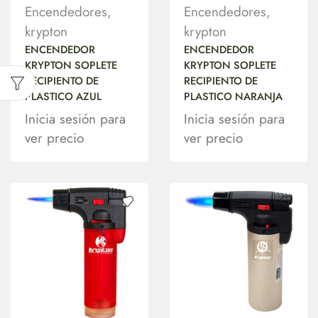
Encendedores
,
Encendedores
,
krypton
krypton
ENCENDEDOR
ENCENDEDOR
KRYPTON SOPLETE
KRYPTON SOPLETE
RECIPIENTO DE
RECIPIENTO DE
PLASTICO AZUL
PLASTICO NARANJA
Inicia sesión para
Inicia sesión para
ver precio
ver precio