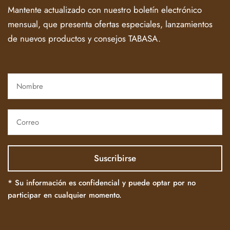
Mantente actualizado con nuestro boletín electrónico
mensual, que presenta ofertas especiales, lanzamientos
de nuevos productos y consejos TABASA.
* Su información es confidencial y puede optar por no
participar en cualquier momento.