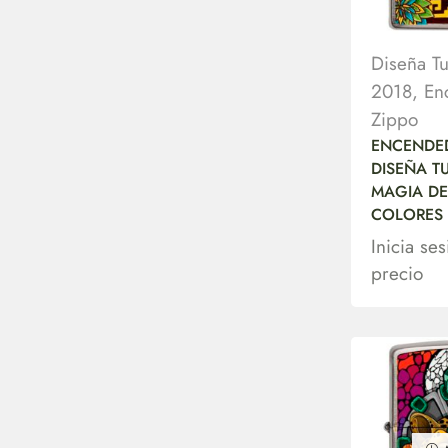
Diseña T
2018
,
En
Zippo
ENCENDE
DISEÑA T
MAGIA DE
COLORES
Inicia se
precio