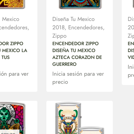
u Mexico
Diseña Tu Mexico
Di
cendedores
,
2018
,
Encendedores
,
20
Zippo
Zi
DOR ZIPPO
ENCENDEDOR ZIPPO
EN
U MEXICO LA
DISEÑA TU MEXICO
DI
 TUS
AZTECA CORAZON DE
VI
GUERRERO
In
sión para ver
Inicia sesión para ver
pr
precio