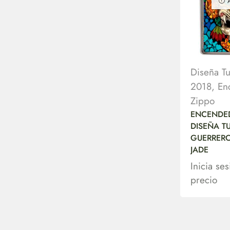
Diseña T
2018
,
En
Zippo
ENCENDE
DISEÑA T
GUERRERO
JADE
Inicia se
precio