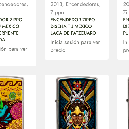
cendedores
,
2018
,
Encendedores
,
20
Zippo
Zi
DOR ZIPPO
ENCENDEDOR ZIPPO
EN
U MEXICO
DISEÑA TU MEXICO
DI
ERPIENTE
LACA DE PATZCUARO
PU
DA
Inicia sesión para ver
In
sión para ver
precio
pr