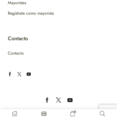
Mayoristas
Regístrate como mayorista
Contacto
Contacto
Copyright © 2024 – TABASA IMPORT EXPORT LTD.
0