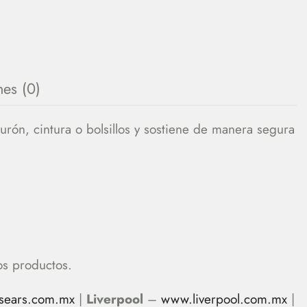
nes (0)
urón, cintura o bolsillos y sostiene de manera segura
os productos.
sears.com.mx
|
Liverpool
–
www.liverpool.com.mx
|