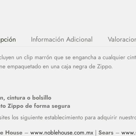
ipción
Información Adicional
Valoracio
cluyen un clip marrón que se engancha a cualquier cint
ene empaquetado en una caja negra de Zippo.
, cintura o bolsillo
nto Zippo de forma segura
ites los siguiente establecimiento para adquirir nuestr
le House
–
www.noblehouse.com.mx
|
Sears
–
www.