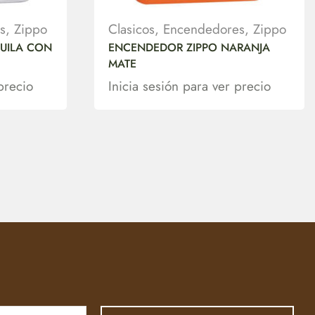
s
,
Zippo
Clasicos
,
Encendedores
,
Zippo
UILA CON
ENCENDEDOR ZIPPO NARANJA
MATE
precio
Inicia sesión para ver precio