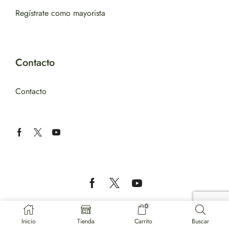
Regístrate como mayorista
Contacto
Contacto
Copyright © 2024 – TABASA IMPORT EXPORT LTD.
0
Inicio
Tienda
Carrito
Buscar