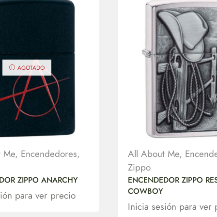
AGOTADO
t Me
,
Encendedores
,
All About Me
,
Encend
Zippo
DOR ZIPPO ANARCHY
ENCENDEDOR ZIPPO RE
COWBOY
sión para ver precio
Inicia sesión para ver 