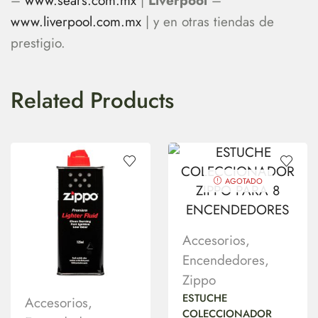
–
www.sears.com.mx
|
Liverpool
–
www.liverpool.com.mx
| y en otras tiendas de
prestigio.
Related Products
AGOTADO
Accesorios
,
Encendedores
,
Zippo
ESTUCHE
Accesorios
,
COLECCIONADOR